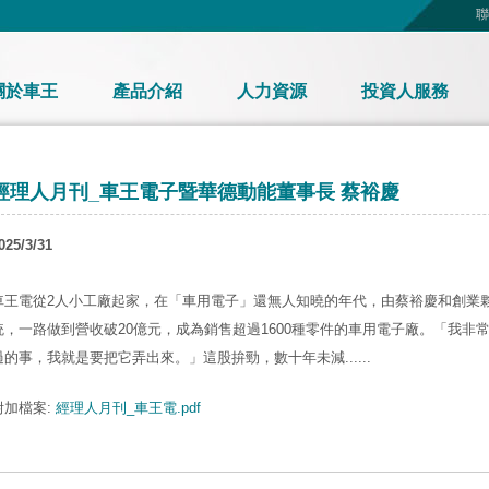
聯
關於車王
產品介紹
人力資源
投資人服務
經理人月刊_車王電子暨華德動能董事長 蔡裕慶
025/3/31
車王電從2人小工廠起家，在「車用電子」還無人知曉的年代，由蔡裕慶和創業
統，一路做到營收破20億元，成為銷售超過1600種零件的車用電子廠。「我非
過的事，我就是要把它弄出來。」這股拚勁，數十年未減......
附加檔案:
經理人月刊_車王電.pdf