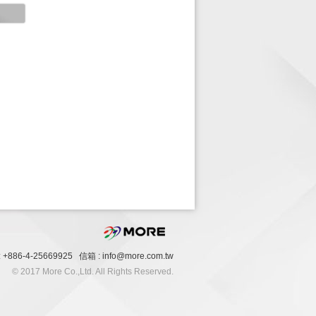
+886-4-25669925 信箱 : info@more.com.tw
© 2017 More Co.,Ltd. All Rights Reserved.